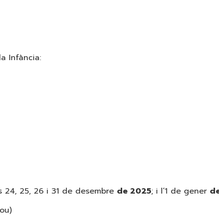
a Infància:
es 24, 25, 26 i 31 de desembre
de 2025
; i l’1 de gener
d
Nou)