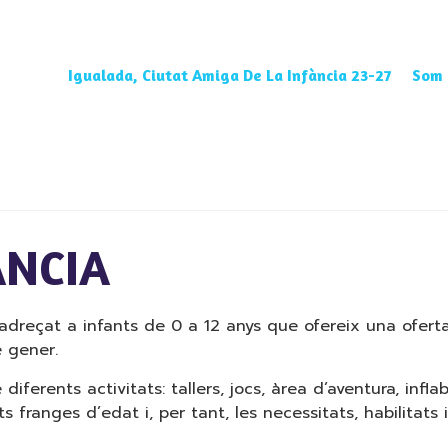
Igualada, Ciutat Amiga De La Infància 23-27
Som 
ÀNCIA
 adreçat a infants de 0 a 12 anys que ofereix una ofert
e gener.
ferents activitats: tallers, jocs, àrea d’aventura, inflab
ts franges d’edat i, per tant, les necessitats, habilita